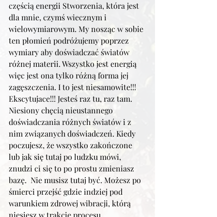
częścią energii Stworzenia, która jest  
dla mnie, czymś wiecznym i 
wielowymiarowym. My nosząc w sobie 
ten płomień podróżujemy poprzez 
wymiary aby doświadczać światów 
różnej materii. Wszystko jest energią 
więc jest ona tylko różną forma jej 
zagęszczenia. I to jest niesamowite!!! 
Ekscytujace!!! Jesteś raz tu, raz tam. 
Niesiony chęcią nieustannego 
doświadczania różnych światów i z 
nim związanych doświadczeń. Kiedy 
poczujesz, że wszystko zakończone 
lub jak się tutaj po ludzku mówi, 
znudzi ci się to po prostu zmieniasz 
bazę.  Nie musisz tutaj być. Możesz po 
śmierci przejść gdzie indziej pod 
warunkiem zdrowej wibracji, którą 
niesiesz w trakcie procesu 