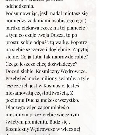
odchodzenia. 
Podsumowując, jeśli nadal miotasz się 
pomiędzy żądaniami osobistego ego ( 
bardzo ciekawa rzecz na tej planecie ) 
a tym co czuje twoja Dusza, to po 
prostu sobie odpuść tą walkę. Popatrz 
na siebie szczerze i dogłębnie. Zapytaj 
siebie: Co ja tutaj tak naprawdę robię? 
Czego jeszcze chcę doświadczyć? 
Doceń siebie, Kosmiczny Wędrowcze. 
Przebyłeś może miliony światów a tyle 
jeszcze ich jest w Kosmosie. Jesteś 
niesamowitą częstotliwością. Z 
poziomu Ducha możesz wszystko. 
Dlaczego więc zapomniałeś o 
niesionym przez ciebie wiecznym 
świętym płomieniu. Budż się , 
Kosmiczny Wędrowcze w wiecznej 