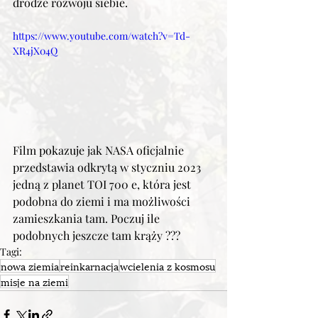
drodze rozwoju siebie.
https://www.youtube.com/watch?v=Td-
XR4jX04Q
Film pokazuje jak NASA 
oficjalnie
przedstawia odkrytą w styczniu 2023 
jedną z planet TOI 700 e, która jest 
podobna do ziemi i ma możliwości 
zamieszkania tam. Poczuj ile 
podobnych jeszcze tam krąży ???
Tagi:
nowa ziemia
reinkarnacja
wcielenia z kosmosu
misje na ziemi