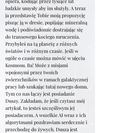
opiera, kodując przez tysiące lat 
ludzkie umysły aby im służyły. A teraz 
ja przedstawię Tobie moją propozycję 
pisząc ją w dresie, popijając mineralną 
wodę i podświadomie dostrajając się 
do transowego kociego mruczenia. 
Przybyłeś na tą planetę z różnych 
światów i w różnym czasie. Jeśli w 
ogóle o czasie można mówić w ujęciu 
Kosmosu. Ba! Może z misjami 
wpojonymi przez twoich 
zwierzchników w ramach galaktycznej 
pracy lub szukając tutaj nowego domu. 
Tym co nas łączy jest posiadanie 
Duszy. Zakładam, że jeśli czytasz mój 
artykuł, to jesteś szczęśliwym jej 
posiadaczem. A wszelkie AI wraz z ich 
algorytmami pozdrawiam serdecznie i 
przechodzę do żywych. Dusza jest 