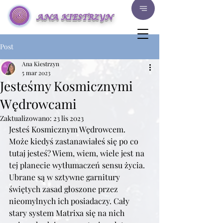
ANA KIESTRZYN
Post
Ana Kiestrzyn
5 mar 2023
Jesteśmy Kosmicznymi
Wędrowcami
Zaktualizowano:
23 lis 2023
Jesteś Kosmicznym Wędrowcem.
Może kiedyś zastanawiałeś się po co 
tutaj jesteś? Wiem, wiem, wiele jest na 
tej planecie wytłumaczeń sensu życia. 
Ubrane są w sztywne garnitury 
świętych zasad głoszone przez 
nieomylnych ich posiadaczy. Cały 
stary system Matrixa się na nich 