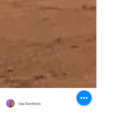
Ana Kiestrzyn
Solar Plexus chakra, that’s