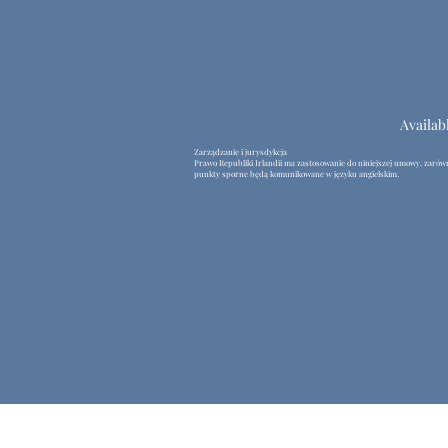
Availab
Zarządzanie i jurysdykcja
Prawo Republiki Irlandii ma zastosowanie do niniejszej umowy, zarówno
punkty sporne będą komunikowane w języku angielskim.