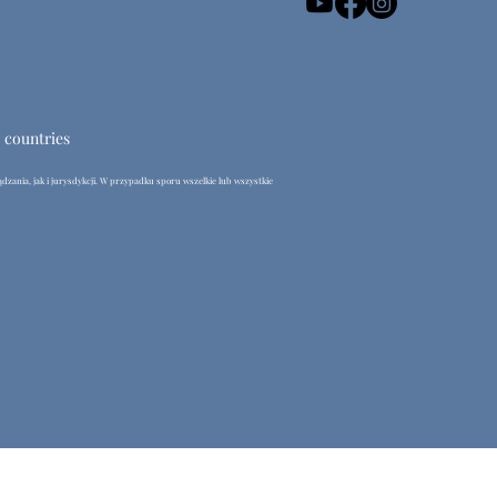
U countries
dzania, jak i jurysdykcji. W przypadku sporu wszelkie lub wszystkie