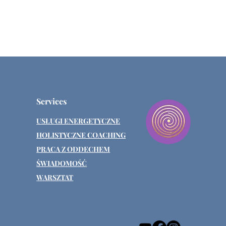
Services
USŁUGI ENERGETYCZNE
HOLISTYCZNE COACHING
PRACA Z ODDECHEM
ŚWIADOMOŚĆ
WARSZTAT