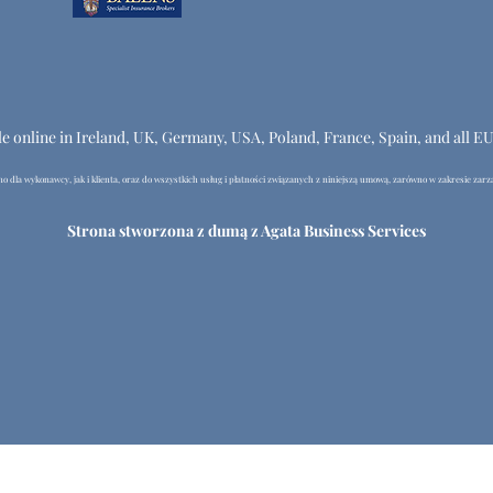
le online in Ireland, UK, Germany, USA, Poland, France, Spain, and all E
 dla wykonawcy, jak i klienta, oraz do wszystkich usług i płatności związanych z niniejszą umową, zarówno w zakresie zarzą
Strona stworzona z dumą z Agata Business Services