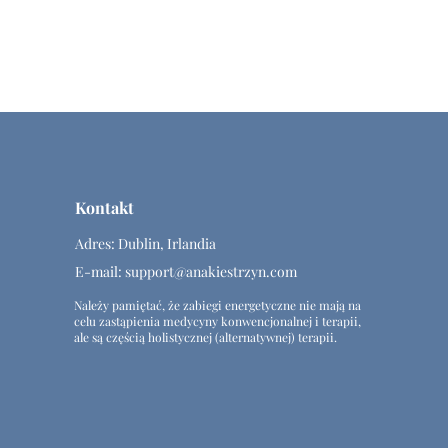
Kontakt
Adres: Dublin, Irlandia
E-mail:
support@anakiestrzyn.com
Należy pamiętać, że zabiegi energetyczne nie mają na
celu zastąpienia medycyny konwencjonalnej i terapii,
ale są częścią holistycznej (alternatywnej) terapii.