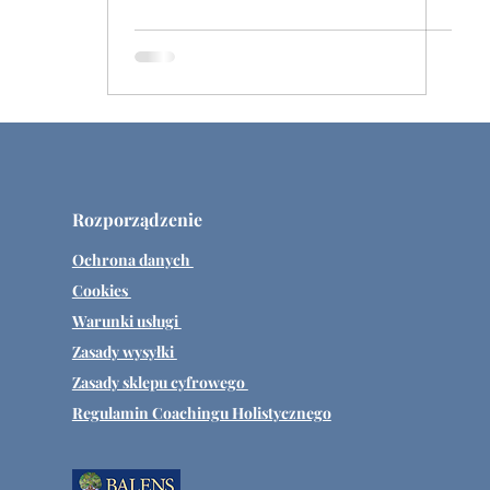
Rozporządzenie
Ochrona danych
Cookies
Warunki usługi
Zasady wysyłki
Zasady sklepu cyfrowego
Regulamin Coachingu Holistycznego