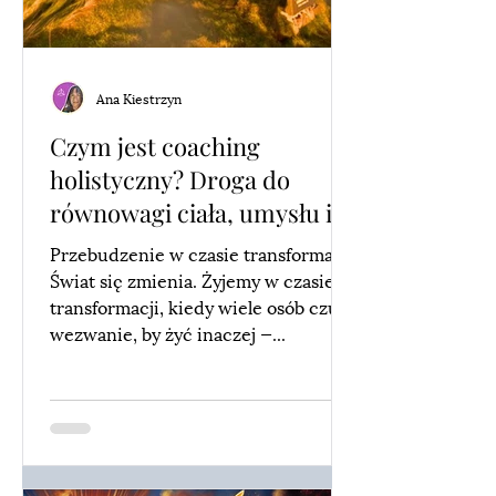
Ana Kiestrzyn
Czym jest coaching
holistyczny? Droga do
równowagi ciała, umysłu i
duszy
Przebudzenie w czasie transformacji
Świat się zmienia. Żyjemy w czasie
transformacji, kiedy wiele osób czuje
wezwanie, by żyć inaczej —...