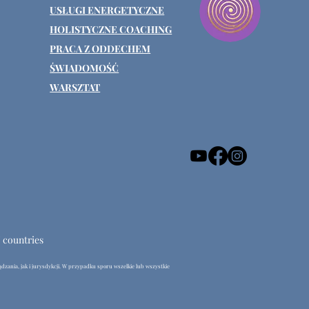
USŁUGI ENERGETYCZNE
HOLISTYCZNE COACHING
PRACA Z ODDECHEM
ŚWIADOMOŚĆ
WARSZTAT
U countries
dzania, jak i jurysdykcji. W przypadku sporu wszelkie lub wszystkie