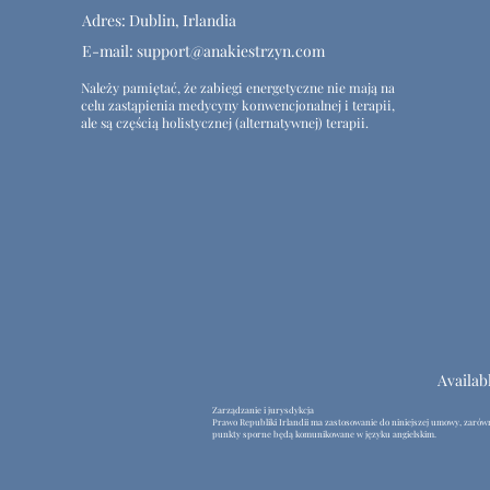
Adres: Dublin, Irlandia
E-mail:
support@anakiestrzyn.com
Należy pamiętać, że zabiegi energetyczne nie mają na
celu zastąpienia medycyny konwencjonalnej i terapii,
ale są częścią holistycznej (alternatywnej) terapii.
Availab
Zarządzanie i jurysdykcja
Prawo Republiki Irlandii ma zastosowanie do niniejszej umowy, zarówno
punkty sporne będą komunikowane w języku angielskim.