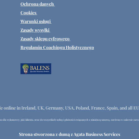
Ochrona danych
Cookies
Warunki usługi
Zasady wysyłki
Zasady sklepu cyfrowego
Regulamin Coachingu Holistycznego
le online in Ireland, UK, Germany, USA, Poland, France, Spain, and all E
 dla wykonawcy, jak i klienta, oraz do wszystkich usług i płatności związanych z niniejszą umową, zarówno w zakresie zarzą
Strona stworzona z dumą z Agata Business Services