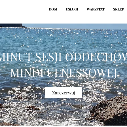
DOM
USŁUGI
WARSZTAT
SKLEP
 MINUT SESJI ODDECHO
MINDFULNESSOWEJ
Zarezerwuj