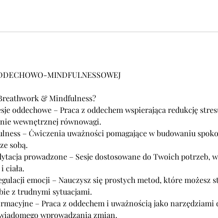
 ODDECHOWO-MINDFULNESSOWEJ
 Breathwork & Mindfulness?
esje oddechowe – Praca z oddechem wspierająca redukcję stres
anie wewnętrznej równowagi.
dfulness – Ćwiczenia uważności pomagające w budowaniu spokoj
ze sobą.
dytacja prowadzone – Sesje dostosowane do Twoich potrzeb, w
 ciała.
gulacji emocji – Nauczysz się prostych metod, które możesz 
obie z trudnymi sytuacjami.
ormacyjne – Praca z oddechem i uważnością jako narzędziami 
 świadomego wprowadzania zmian.