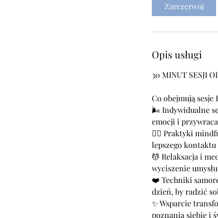
Zarezerwuj
Opis usługi
30 MINUT SESJI
Co obejmują sesje
🌬️ Indywidualne s
emocji i przywrac
🧘‍♀️ Praktyki min
lepszego kontaktu 
💆 Relaksacja i me
wyciszenie umysłu i
❤️ Techniki samore
dzień, by radzić s
✨ Wsparcie transf
poznania siebie i