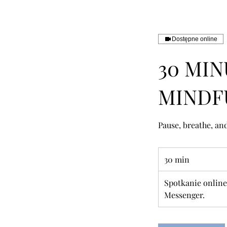
Dostępne online
30 MI
MINDF
Pause, breathe, and
30 min
3
0
Spotkanie online
m
Messenger.
i
n