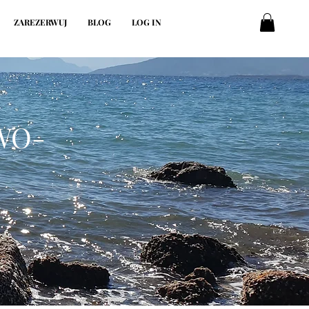
ZAREZERWUJ
BLOG
LOG IN
WO-