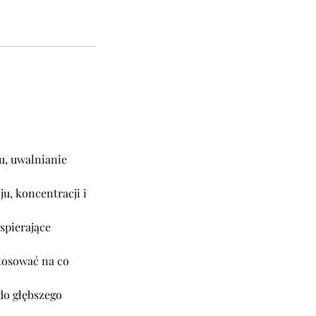
u, uwalnianie
u, koncentracji i
spierające
stosować na co
do głębszego